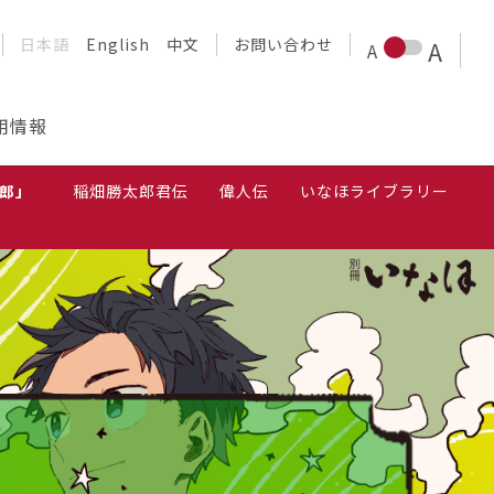
日本語
English
中文
お問い合わせ
用情報
第10話公開中！
郎」
稲畑勝太郎君伝
偉人伝
いなほライブラリー