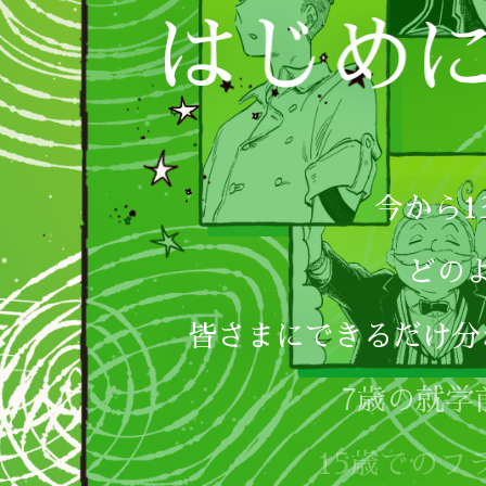
今から1
どの
皆さまにできるだけ分
7歳の就学
15歳での