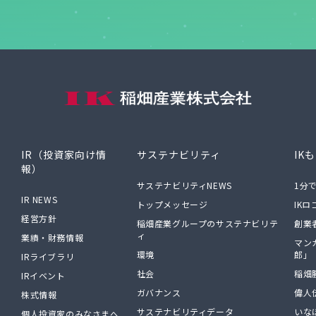
IR（投資家向け情
サステナビリティ
IK
報）
サステナビリティNEWS
1分
IR NEWS
トップメッセージ
IK
経営方針
稲畑産業グループのサステナビリテ
創業
ィ
業績・財務情報
マン
環境
郎」
IRライブラリ
社会
稲畑
IRイベント
ガバナンス
偉人
株式情報
サステナビリティデータ
いな
個人投資家のみなさまへ