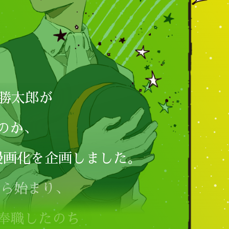
 勝太郎が
のか、
漫画化を企画しました。
から始まり、
奉職したのち