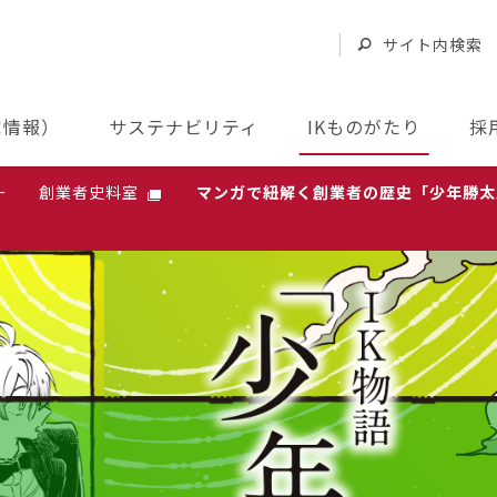
サイト内検索
家情報）
サステナビリティ
IKものがたり
採
ー
創業者史料室
マンガで紐解く創業者の歴史「少年勝太