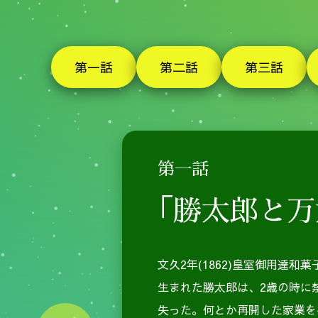
第一話
第二話
第三話
*1931年（昭和6年）、こども教育読
君塚勝彦著『実業界の覇王 稲畑勝太郎
同シリーズには小林 一三、含め
10名の
第一話
「勝太郎と万
文久2年(1862)皇室御用達
生まれた勝太郎は、2歳の時に
失った。何とか再開した家業を