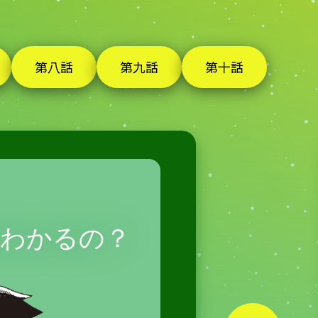
第八話
第九話
第十話
がわかるの？