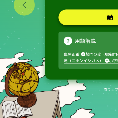
用語解説
亀屋正重
禁門の変（蛤御門
亀（ニホンイシガメ）
小学
当ウェ