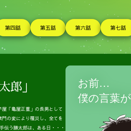
第四話
第五話
第六話
第七話
物出版協会発刊の偉人伝シリーズ『大鵬の巣にある頃』、
翁少年時代』が発売された。
偉人の一人として紹介されている。
お前…
太郎」
僕の言葉
和菓子屋「亀屋正重」の長男として
禁門の変により罹災し、全てを
手伝う勝太郎は、ある日・・・