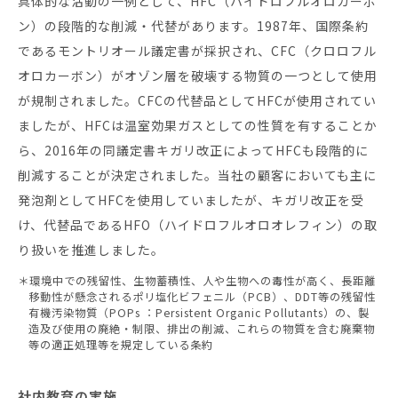
具体的な活動の一例として、HFC（ハイドロフルオロカーボ
ン）の段階的な削減・代替があります。1987年、国際条約
であるモントリオール議定書が採択され、CFC（クロロフル
オロカーボン）がオゾン層を破壊する物質の一つとして使用
が規制されました。CFCの代替品としてHFCが使用されてい
ましたが、HFCは温室効果ガスとしての性質を有することか
ら、2016年の同議定書キガリ改正によってHFCも段階的に
削減することが決定されました。当社の顧客においても主に
発泡剤としてHFCを使用していましたが、キガリ改正を受
け、代替品であるHFO（ハイドロフルオロオレフィン）の取
り扱いを推進しました。
＊環境中での残留性、生物蓄積性、人や生物への毒性が高く、長距離
移動性が懸念されるポリ塩化ビフェニル（PCB）、DDT等の残留性
有機汚染物質（POPs ：Persistent Organic Pollutants）の、製
造及び使用の廃絶・制限、排出の削減、これらの物質を含む廃棄物
等の適正処理等を規定している条約
社内教育の実施