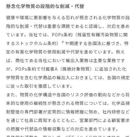
懸念化学物質の段階的な削減・代替
健康や環境に悪影響を与える恐れが懸念される化学物質の段
階的な削減・代替は重要な課題であると認識し、対応を進め
ています。当社では、POPs条約（残留性有機汚染物質に関
＊
するストックホルム条約）
や関連する各国法に基づき、特
定の有害化学物質の使用削減や代替を進めています。例え
ば、商社である当社において輸出入業務は主要な業務です
が、POPs条約で付属書A（廃絶対象物質）に追加された化
学物質を含む化学商品の輸出入におきましては、各国の規定
に従った取引を徹底しています。
また、物質の化学構造や各国のリスク評価の動向などから将
来的な使用の継続性が懸念される物質については、化学品規
制管理の専門部署が定常的に情報把握に努め、社内研修など
を通じて社員に周知するとともに、営業部門による顧客要求
の把握や代替品の情報収集などの対応を進めています。