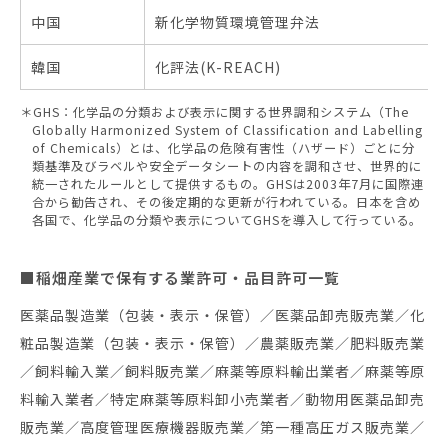
中国
新化学物質環境管理弁法
韓国
化評法(K-REACH)
＊GHS：化学品の分類および表示に関する世界調和システム（The
Globally Harmonized System of Classification and Labelling
of Chemicals）とは、化学品の危険有害性（ハザード）ごとに分
類基準及びラベルや安全データシートの内容を調和させ、世界的に
統一されたルールとして提供するもの。GHSは2003年7月に国際連
合から勧告され、その後定期的な更新が行われている。日本を含め
各国で、化学品の分類や表示についてGHSを導入して行っている。
■稲畑産業で保有する業許可・品目許可一覧
医薬品製造業（包装・表示・保管）／医薬品卸売販売業／化
粧品製造業（包装・表示・保管）／農薬販売業／肥料販売業
／飼料輸入業／飼料販売業／麻薬等原料輸出業者／麻薬等原
料輸入業者／特定麻薬等原料卸小売業者／動物用医薬品卸売
販売業／高度管理医療機器販売業／第一種高圧ガス販売業／