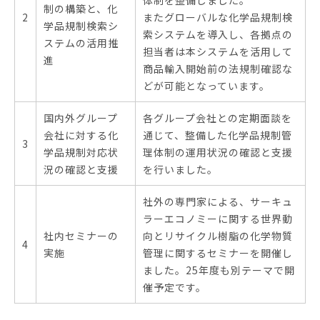
体制を整備しました。
制の構築と、化
2
またグローバルな化学品規制検
学品規制検索シ
索システムを導入し、各拠点の
ステムの活用推
担当者は本システムを活用して
進
商品輸入開始前の法規制確認な
どが可能となっています。
国内外グループ
各グループ会社との定期面談を
会社に対する化
通じて、整備した化学品規制管
3
学品規制対応状
理体制の運用状況の確認と支援
況の確認と支援
を行いました。
社外の専門家による、サーキュ
ラーエコノミーに関する世界動
社内セミナーの
向とリサイクル樹脂の化学物質
4
実施
管理に関するセミナーを開催し
ました。25年度も別テーマで開
催予定です。