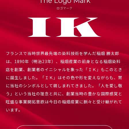
The Logo Mark
ロゴマーク
フランスで当時世界最先端の染料技術を学んだ稲畑 勝太郎
は、
1890年（明治23年）、稲畑産業の前身となる稲畑染料
店を創業、
創業者のイニシャルを象った「ＩＫ」もこのとき
に誕生しました。
「ＩＫ」はその色や形を変えながらも、常
に当社のシンボルとして親しまれてきました。
「人を愛し敬
う」という当社の理念と共に、
創業当時の豊かな国際感覚と
旺盛な事業開拓意欲は
今日の稲畑産業に脈々と受け継がれて
います。