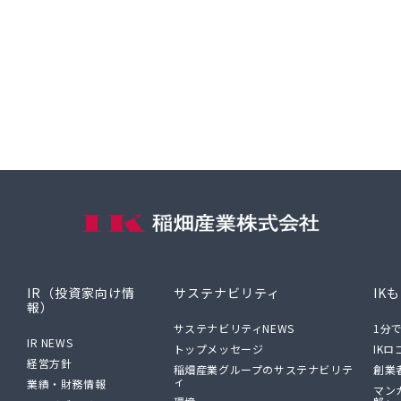
IR（投資家向け情
サステナビリティ
IK
報）
サステナビリティNEWS
1分
IR NEWS
トップメッセージ
IK
経営方針
稲畑産業グループのサステナビリテ
創業
ィ
業績・財務情報
マン