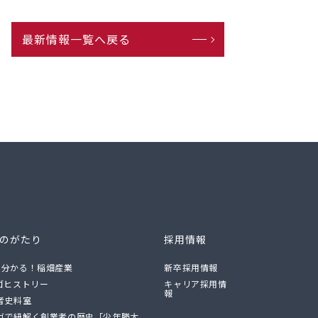
最新情報一覧へ戻る
ものがたり
採用情報
で分かる！稲畑産業
新卒採用情報
ロゴヒストリー
キャリア採用情
報
者史料室
ガで紐解く創業者の歴史「少年勝太