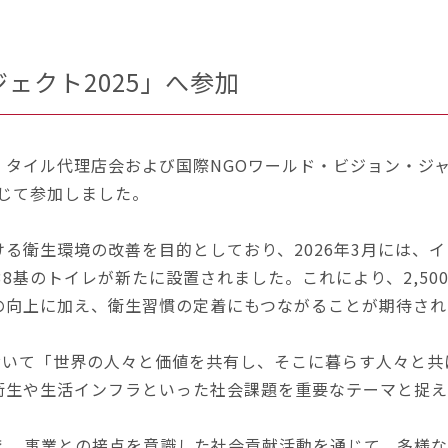
ェクト2025」へ参加
L住設・タイル代理店会および国際NGOワールド・ビジョン・
通じて参加しました。
る衛生環境の改善を目的としており、2026年3月には、
38基のトイレが新たに設置されました。これにより、2,5
の向上に加え、衛生習慣の定着にもつながることが期待され
s」において「世界の人々と価値を共有し、そこに暮らす人々
衛生や生活インフラといった社会課題を重要なテーマと捉え
え、事業との接点を意識した社会貢献活動を通じて、多様