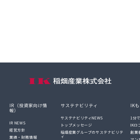
IR（投資家向け情
サステナビリティ
IK
報）
サステナビリティNEWS
1分
IR NEWS
トップメッセージ
IK
経営方針
稲畑産業グループのサステナビリテ
創業
ィ
業績・財務情報
マン