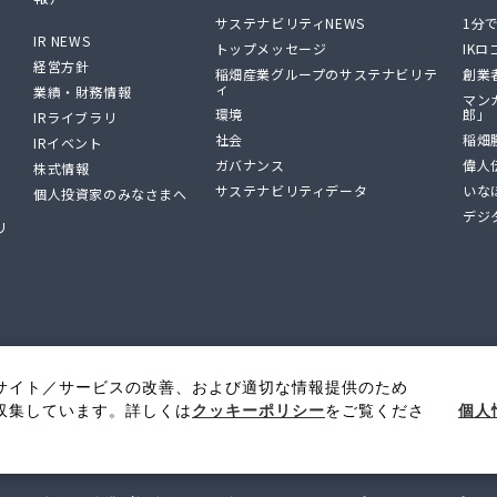
サステナビリティNEWS
1分
IR NEWS
トップメッセージ
IK
経営方針
稲畑産業グループのサステナビリテ
創業
ィ
業績・財務情報
マン
環境
郎」
IRライブラリ
社会
稲畑
IRイベント
ガバナンス
偉人
株式情報
サステナビリティデータ
いな
個人投資家のみなさまへ
デジ
リ
サイト／サービスの改善、および適切な情報提供のため
個人
収集しています。詳しくは
クッキーポリシー
をご覧くださ