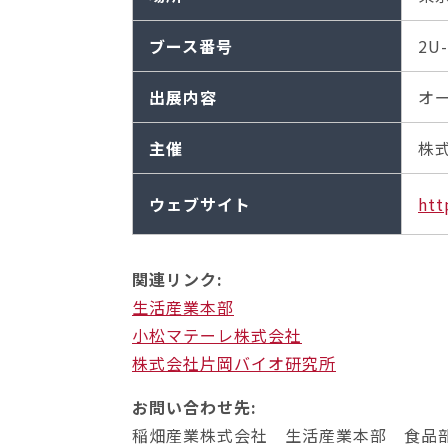
ブース番号
2U-
出展内容
オ
主催
株
ウェブサイト
htt
関連リンク:
生活産業本部
小松マテーレ株式会社
株式会社片岡バイオ研究所
お問い合わせ先:
稲畑産業株式会社 生活産業本部 食品