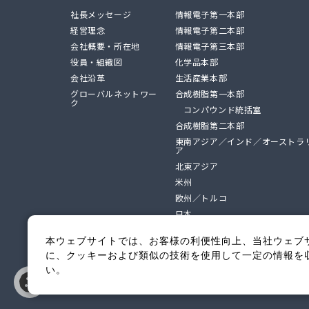
社長メッセージ
情報電子第一本部
経営理念
情報電子第二本部
会社概要・所在地
情報電子第三本部
役員・組織図
化学品本部
会社沿革
生活産業本部
グローバルネットワー
合成樹脂第一本部
ク
コンパウンド統括室
合成樹脂第二本部
東南アジア／インド／オーストラ
ア
北東アジア
米州
欧州／トルコ
日本
セグメント成長戦略
本ウェブサイトでは、お客様の利便性向上、当社ウェブ
製造加工・研究開発拠点
に、クッキーおよび類似の技術を使用して一定の情報を
い。