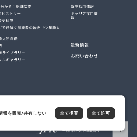
で分かる！稲畑産業
新卒採用情報
ロゴヒストリー
キャリア採用情
報
者史料室
ガで紐解く創業者の歴史「少年勝太
勝太郎君伝
最新情報
伝
ほライブラリー
お問い合わせ
タルギャラリー
情報を販売/共有しない
全て拒否
全て許可