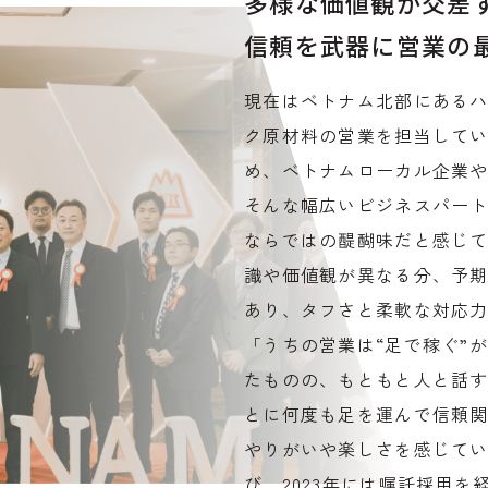
多様な価値観が交差
信頼を武器に営業の
現在はベトナム北部にある
ク原材料の営業を担当して
め、ベトナムローカル企業
そんな幅広いビジネスパー
ならではの醍醐味だと感じ
識や価値観が異なる分、予
あり、タフさと柔軟な対応
「うちの営業は“足で稼ぐ”
たものの、もともと人と話
とに何度も足を運んで信頼
やりがいや楽しさを感じて
び、2023年には嘱託採用