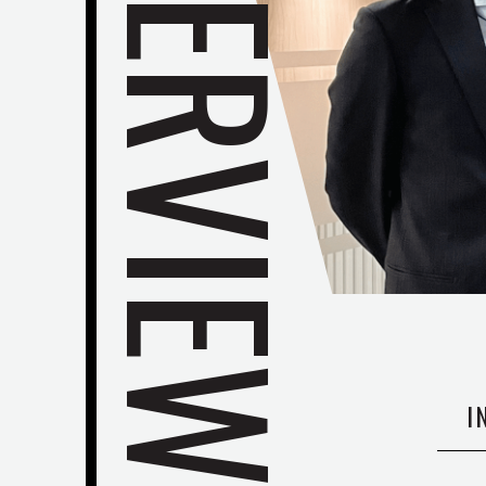
INTERVIEW
データで知る稲畑の
グローバル特集
｜海外
I