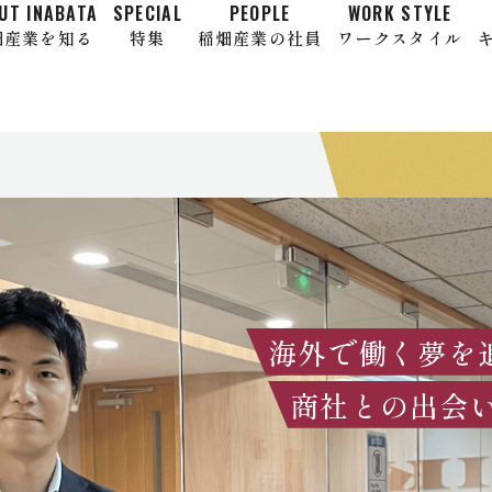
UT INABATA
SPECIAL
PEOPLE
WORK STYLE
畑産業を知る
特集
稲畑産業の社員
ワークスタイル
ABOUT INABATA
WORK STYLE
RECRUIT
PEOPLE
SPECIAL
キャリア採用情報
稲畑産業の社員
ワークスタイル
稲畑産業を知る
特集
PEOPLE
ッセージ
稲畑産業
ージ
職種紹介
キャリア入社者インタビュ
1分で知る稲畑産業
事業紹介
募集職種一覧
福利厚生と多様な
社員を育てる
グローバル特集
職種紹介
データで知る
よくある質問
キャリア入社者
稲畑産業を知る
働き方の支援
研修制度
海外駐在員レポート
稲畑のキャリア採用
インタビュー
WORK STYLE
ワー
海外で働く夢を
福利厚生と多様な働き方の支援
商社との出会
社員を育てる研修制度
RECRUIT
キャリア