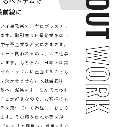
ABOUT
するベトナムで
最前線に
ハノイ事務所で、主にプラスチッ
います。取引先は日系企業をはじ
や中華系企業など実にさまざま。
WORK
トナーと関われるのは、この仕事
ています。もちろん、日本とは常
期せぬトラブルに直面することも
力は欠かせません。入社当初は
が基本。泥臭いよ」なんて言われ
すことが好きなので、お客様のも
関係を築いていく過程に、むしろ
います。その積み重ねが実を結
を経てキャリア採用へと登用される