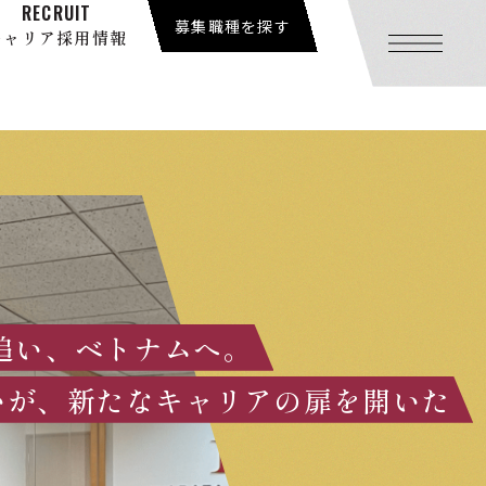
RECRUIT
募集職種を探す
キャリア採用情報
の社員
ー
は新卒採用サイトとの共通コンテンツです。
クスタイル
追い、ベトナムへ。
は新卒採用サイトとの共通コンテンツです。
は新卒採用サイトとの共通コンテンツです。
いが、新たなキャリアの扉を開いた
採用情報