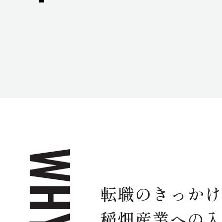
WHY?
転職のきっか
稲畑産業への