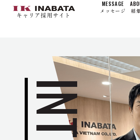
MESSAGE
ABO
メッセージ
稲
キャリア採用サイト
MESSAGE
メ
キャリア採用メッセ
ABOUT INABATA
1分で知る稲畑産業
事業紹介
SPECIAL
特集