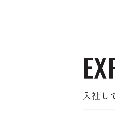
EX
入社し