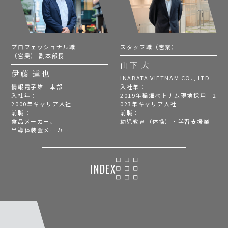
プロフェッショナル職
スタッフ職（営業）
（営業） 副本部長
山下 大
伊藤 達也
INABATA VIETNAM CO., LTD.
情報電子第一本部
入社年：
入社年：
2019年稲畑ベトナム現地採用 2
2000年キャリア入社
023年キャリア入社
前職：
前職：
食品メーカー、
幼児教育（体操）・学習支援業
半導体装置メーカー
INDEX