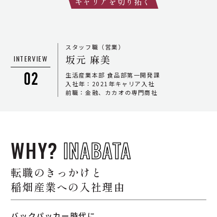
PEOPLE
稲畑産業の社員
キャリアを切り拓く
職種紹介
キャリア入社者インタビュー
スタッフ職（営業）
坂元 麻美
INTERVIEW
WORK STYLE
ワークスタイル
生活産業本部 食品部第一開発課
福利厚生と多様な働き方の支援
入社年：2021年キャリア入社
前職：金融、カカオの専門商社
社員を育てる研修制度
RECRUIT
キャリア採用情報
よくある質問
WHY?
INABATA
募集職種一覧
転職のきっかけと
は新卒採用サイトとの共通コンテンツです。
稲畑産業への入社理由
募集職種を探す
バックパッカー時代に