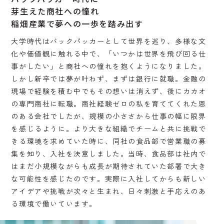
芽生えた商社への憧れ
稲畑産業で夢への一歩を踏み出す
大学時代はバックパッカーとして世界を巡り、多様な文
化や価値観に触れる中で、「いつかは世界を飛び回る仕
事がしたい」と商社への憧れを抱くようになりました。
しかし新卒では夢が叶わず、まずは銀行に就職。金融の
現場で経験を積む中でもその想いは消えず、後にカカオ
の専門商社に転職。商社経験ゼロの私を育ててくれた恩
のある会社でしたが、規模の小ささから仕事の幅に限界
を感じるように。より大きな組織でチームと共に挑戦で
きる環境を求めていた時に、同社の食品部で営業職の募
集を知り、入社を決意しました。当時、食品部は社内で
はまだ小規模ながらも成長が期待されていた部署で大き
な可能性を感じたのです。実際に入社してからも新しい
アイデアや挑戦が次々と生まれ、日々刺激と手応えのあ
る環境で働いています。