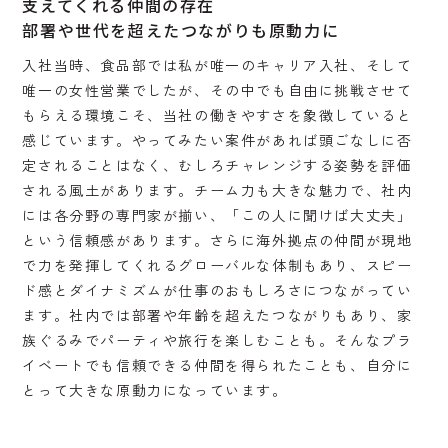
支えてくれる仲間の存在
部署や世代を超えたつながりも原動力に
入社当時、食品部では私が唯一のキャリア入社、そして
唯一の女性営業でしたが、その中でも自由に挑戦させて
もらえる環境こそ、当社の働きやすさを象徴していると
感じています。やってみたい案件があれば頭ごなしに否
定されることはなく、むしろチャレンジする姿勢を評価
される風土があります。チーム力も大きな魅力で、社内
には各分野の専門家が揃い、「この人に聞けば大丈夫」
という信頼感があります。さらに海外拠点の仲間が現地
で力を発揮してくれるグローバルな体制もあり、スピー
ド感とダイナミズムが仕事のおもしろさにつながってい
ます。社内では部署や年齢を超えたつながりもあり、家
族ぐるみでパーティや旅行を楽しむことも。そんなプラ
イベートでも信頼できる仲間を得られたことも、自分に
とって大きな原動力になっています。