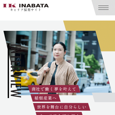
キャリア採用サイト
MESSAGE
メッセージ
キャリア採用メッセージ
INTERVIEW
ABOUT INABATA
稲畑産業を知る
1分で知る稲畑産業
事業紹介
SPECIAL
特集
商社で働く夢を叶えて
データで知る稲畑のキャリア採用
稲畑産業へ
グローバル特集
｜海外駐在員レポート
世界を舞台に自分らしい